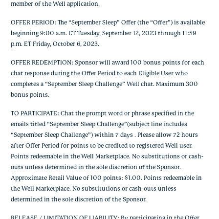
member of the Well application.
OFFER PERIOD: The “September Sleep” Offer (the “Offer”) is available
beginning 9:00 a.m. ET Tuesday, September 12, 2023 through 11:59
p.m. ET Friday, October 6, 2023.
OFFER REDEMPTION: Sponsor will award 100 bonus points for each
chat response during the Offer Period to each Eligible User who
completes a “September Sleep Challenge” Well chat. Maximum 300
bonus points.
TO PARTICIPATE: Chat the prompt word or phrase specified in the
emails titled “September Sleep Challenge”(subject line includes
“September Sleep Challenge”) within 7 days . Please allow 72 hours
after Offer Period for points to be credited to registered Well user.
Points redeemable in the Well Marketplace. No substitutions or cash-
outs unless determined in the sole discretion of the Sponsor.
Approximate Retail Value of 100 points: $1.00. Points redeemable in
the Well Marketplace. No substitutions or cash-outs unless
determined in the sole discretion of the Sponsor.
RELEASE / LIMITATION OF LIABILITY: By participating in the Offer,