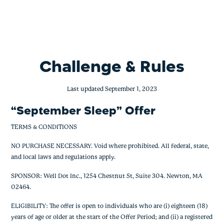
September Sleep Challenge
Skip
to
content
Challenge & Rules
Last updated September 1, 2023
“September Sleep” Offer
TERMS & CONDITIONS
NO PURCHASE NECESSARY. Void where prohibited. All federal, state,
and local laws and regulations apply.
SPONSOR: Well Dot Inc., 1254 Chestnut St, Suite 304. Newton, MA
02464.
ELIGIBILITY: The offer is open to individuals who are (i) eighteen (18)
years of age or older at the start of the Offer Period; and (ii) a registered