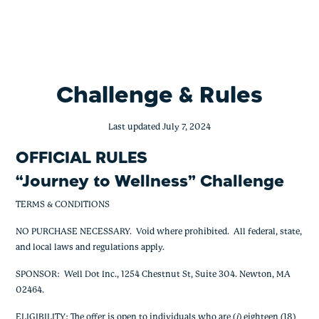
Journey to Wellness Challenge
Skip
to
content
Challenge & Rules
Last updated July 7, 2024
OFFICIAL RULES
“Journey to Wellness” Challenge
TERMS & CONDITIONS
NO PURCHASE NECESSARY. Void where prohibited. All federal, state,
and local laws and regulations apply.
SPONSOR: Well Dot Inc., 1254 Chestnut St, Suite 304. Newton, MA
02464.
ELIGIBILITY: The offer is open to individuals who
are (
i
) eighteen (18)