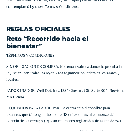
with the administration, security, or proper play of this Offer as
contemplated by these Terms & Conditions.
REGLAS OFICIALES
Reto “Recorrido hacia el
bienestar”
TÉRMINOS Y CONDICIONES
SIN OBLIGACIÓN DE COMPRA. No tendrá validez donde lo prohíba la
ley. Se aplican todas las leyes y los reglamentos federales, estatales y
locales.
PATROCINADOR: Well Dot, Inc., 1254 Chestnut St, Suite 304. Newton,
MA 02464.
REQUISITOS PARA PARTICIPAR: La oferta está disponible para
usuarios que (
i
) tengan dieciocho (18) años o más al comienzo del
Período de la Oferta; y (
ii
) sean miembros registrados de la app de Well.