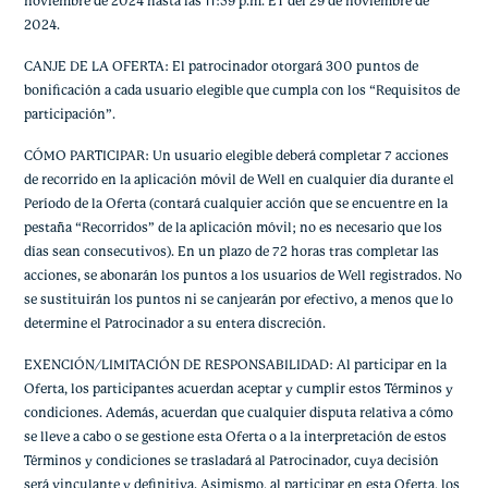
noviembre de 2024 hasta las 11:59 p.m. ET del 29 de noviembre de
2024.
CANJE DE LA OFERTA: El patrocinador otorgará 300 puntos de
bonificación a cada usuario elegible que cumpla con los “Requisitos de
participación”.
CÓMO PARTICIPAR: Un usuario elegible deberá completar 7 acciones
de recorrido en la aplicación móvil de Well en cualquier día durante el
Período de la Oferta (contará cualquier acción que se encuentre en la
pestaña “Recorridos” de la aplicación móvil; no es necesario que los
días sean consecutivos). En un plazo de 72 horas tras completar las
acciones, se abonarán los puntos a los usuarios de Well registrados. No
se sustituirán los puntos ni se canjearán por efectivo, a menos que lo
determine el Patrocinador a su entera discreción.
EXENCIÓN/LIMITACIÓN DE RESPONSABILIDAD: Al participar en la
Oferta, los participantes acuerdan aceptar y cumplir estos Términos y
condiciones. Además, acuerdan que cualquier disputa relativa a cómo
se lleve a cabo o se gestione esta Oferta o a la interpretación de estos
Términos y condiciones se trasladará al Patrocinador, cuya decisión
será vinculante y definitiva. Asimismo, al participar en esta Oferta, los