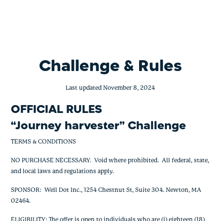
Journey harvester
Skip
to
content
Challenge & Rules
Last updated November 8, 2024
OFFICIAL RULES
“Journey harvester” Challenge
TERMS & CONDITIONS
NO PURCHASE NECESSARY. Void where prohibited. All federal, state,
and local laws and regulations apply.
SPONSOR: Well Dot Inc., 1254 Chestnut St, Suite 304. Newton, MA
02464.
ELIGIBILITY: The offer is open to individuals who are (i) eighteen (18)