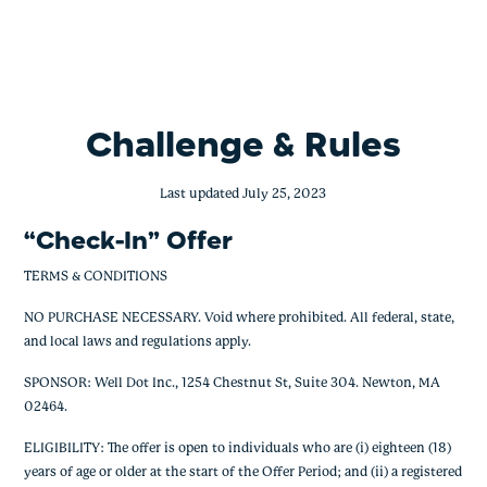
Check-In Challenge
Skip
to
content
Challenge & Rules
Last updated July 25, 2023
“Check-In” Offer
TERMS & CONDITIONS
NO PURCHASE NECESSARY. Void where prohibited. All federal, state,
and local laws and regulations apply.
SPONSOR: Well Dot Inc., 1254 Chestnut St, Suite 304. Newton, MA
02464.
ELIGIBILITY: The offer is open to individuals who are (i) eighteen (18)
years of age or older at the start of the Offer Period; and (ii) a registered